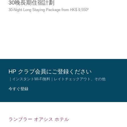
30晚長期住宿計劃
HP 
30-Night Long Staying Package from HK$ 9,550*
Exc
(O
Sele
$152 
(Appl
befor
HP クラブ会員にご登録ください
｜インスタントWi-Fi無料｜レイトチェックアウト、その他
今すぐ登録
ランブラー オアシス ホテル