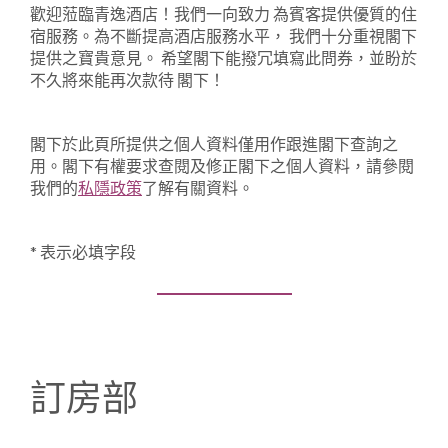
1
0
歡迎蒞臨青逸酒店！我們一向致力 為賓客提供優質的住
1
宿服務。為不斷提高酒店服務水平， 我們十分重視閣下
提供之寶貴意見。 希望閣下能撥冗填寫此問券，並盼於
不久將來能再次款待 閣下！
閣下於此頁所提供之個人資料僅用作跟進閣下查詢之
用。閣下有權要求查閱及修正閣下之個人資料，請參閱
我們的
私隱政策
了解有關資料。
* 表示必填字段
訂房部